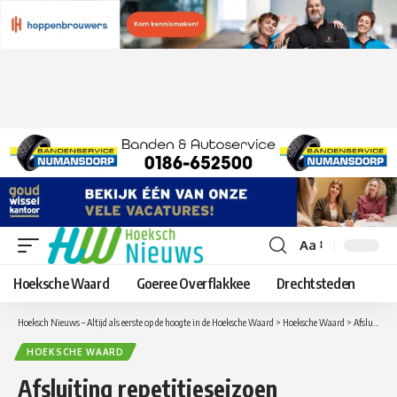
Aa
Lettergrootte
aanpassen
Hoeksche Waard
Goeree Overflakkee
Drechtsteden
Hoeksch Nieuws – Altijd als eerste op de hoogte in de Hoeksche Waard
>
Hoeksche Waard
>
Afsluiting repetitieseizoen Christelijk Mannenkoor in de Gereformeerde kerk
HOEKSCHE WAARD
Afsluiting repetitieseizoen