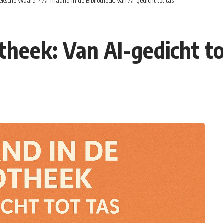
eksche Waard
>
AI-maand in de Bibliotheek: Van AI-gedicht tot tas
theek: Van AI-gedicht to