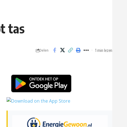
t tas
1 min lezen
Delen