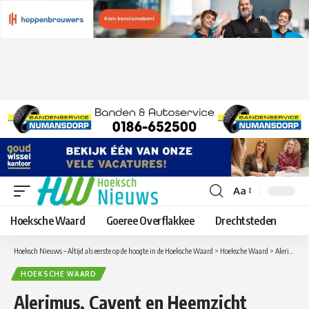
Aa
Lettergrootte
aanpassen
Hoeksche Waard
Goeree Overflakkee
Drechtsteden
Hoeksch Nieuws – Altijd als eerste op de hoogte in de Hoeksche Waard
>
Hoeksche Waard
>
Alerimus, Cavent en Heemzicht ondertekenen intentieovereenkomst voor samenwerking ondersteunende diensten
HOEKSCHE WAARD
Alerimus, Cavent en Heemzicht