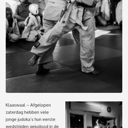
Klaaswaal – Afgelopen
zaterdag hebben vele
jonge judoka’s hun eerste
wedstrijden gejudood in de