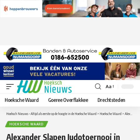
Aa
Lettergrootte
aanpassen
Hoeksche Waard
Goeree Overflakkee
Drechtsteden
Hoeksch Nieuws – Altijd als eerste op de hoogte in de Hoeksche Waard
>
Hoeksche Waard
>
Alexander Slapen Judotoernooi in Klaaswaal groot succes
HOEKSCHE WAARD
Alexander Slapen Judotoernooi in