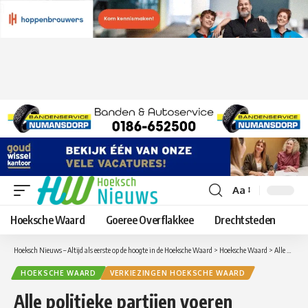
Aa
Lettergrootte
aanpassen
Hoeksche Waard
Goeree Overflakkee
Drechtsteden
Hoeksch Nieuws – Altijd als eerste op de hoogte in de Hoeksche Waard
>
Hoeksche Waard
>
Alle politieke partijen voeren verkiezingscampagne via Hoeksch Nieuws
HOEKSCHE WAARD
VERKIEZINGEN HOEKSCHE WAARD
Alle politieke partijen voeren