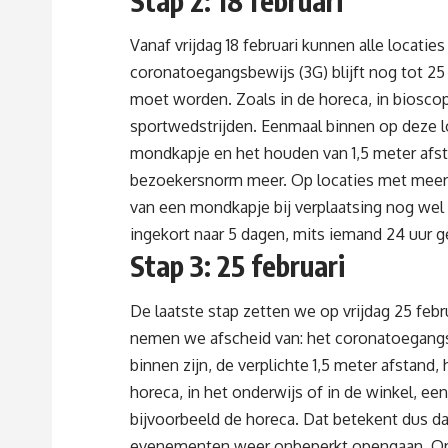
Stap 2: 18 februari
Vanaf vrijdag 18 februari kunnen alle locatie
coronatoegangsbewijs (3G) blijft nog tot 25 
moet worden. Zoals in de horeca, in bioscop
sportwedstrijden. Eenmaal binnen op deze lo
mondkapje en het houden van 1,5 meter afsta
bezoekersnorm meer. Op locaties met meer 
van een mondkapje bij verplaatsing nog wel v
ingekort naar 5 dagen, mits iemand 24 uur g
Stap 3: 25 februari
De laatste stap zetten we op vrijdag 25 feb
nemen we afscheid van: het coronatoegangs
binnen zijn, de verplichte 1,5 meter afstand,
horeca, in het onderwijs of in de winkel, ee
bijvoorbeeld de horeca. Dat betekent dus da
evenementen weer onbeperkt opengaan. Op 