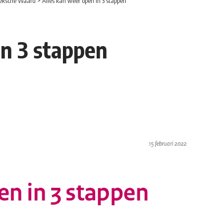
eksche Waard
>
Alles kan weer open in 3 stappen
in 3 stappen