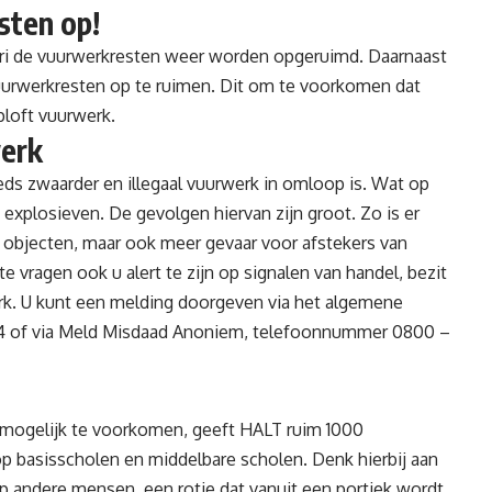
sten op!
ari de vuurwerkresten weer worden opgeruimd. Daarnaast
uurwerkresten op te ruimen. Dit om te voorkomen dat
ploft vuurwerk.
werk
eeds zwaarder en illegaal vuurwerk in omloop is. Wat op
s explosieven. De gevolgen hiervan zijn groot. Zo is er
) objecten, maar ook meer gevaar voor afstekers van
 vragen ook u alert te zijn op signalen van handel, bezit
werk. U kunt een melding doorgeven via het algemene
4 of via Meld Misdaad Anoniem, telefoonnummer 0800 –
l mogelijk te voorkomen, geeft HALT ruim 1000
op basisscholen en middelbare scholen. Denk hierbij aan
op andere mensen, een rotje dat vanuit een portiek wordt