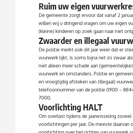
Ruim uw eigen vuurwerkre
De gemeente zorgt ervoor dat vanaf 2 janu
willen wij u dringend vragen om uw eigen v
(kleine) kinderen op zoek gaan naar niet ont
Zwaarder en illegaal vuur
De politie merkt ook dit jaar weer dat er st
vuurwerk lijkt, is soms bijna net zo zwaar al
niet alleen meer schade aan (gemeentelijke
vuurwerk en omstanders. Politie en gemeente
en vroegtijdig afsteken van (illegaal) vuur
telefoonnummer van de politie 0900 – 884
7000.
Voorlichting HALT
Om overlast tijdens de jaarwisseling zovee
voorlichtingen per jaar. De meeste daarvan 
voorlichting over het richten van vuurwerk 