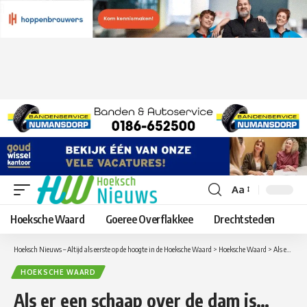
Aa
Lettergrootte
aanpassen
Hoeksche Waard
Goeree Overflakkee
Drechtsteden
Hoeksch Nieuws – Altijd als eerste op de hoogte in de Hoeksche Waard
>
Hoeksche Waard
>
Als er een schaap over de dam is… ‘Hier hoeft voorlopig niet gemaaid te worden’
HOEKSCHE WAARD
Als er een schaap over de dam is…