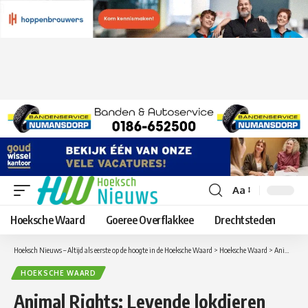
Aa
Lettergrootte
aanpassen
Hoeksche Waard
Goeree Overflakkee
Drechtsteden
Hoeksch Nieuws – Altijd als eerste op de hoogte in de Hoeksche Waard
>
Hoeksche Waard
>
Animal Rights: Levende lokdieren ingezet tijdens jacht in de Hoeksche Waard
HOEKSCHE WAARD
Animal Rights: Levende lokdieren