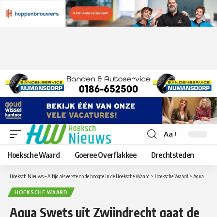
Aa
Lettergrootte
aanpassen
Hoeksche Waard
Goeree Overflakkee
Drechtsteden
Hoeksch Nieuws – Altijd als eerste op de hoogte in de Hoeksche Waard
>
Hoeksche Waard
>
Aqua Swets uit Zwijndrecht gaat de komende 4 jaar de Expeditie Haringvliet verzorgen
HOEKSCHE WAARD
Aqua Swets uit Zwijndrecht gaat de