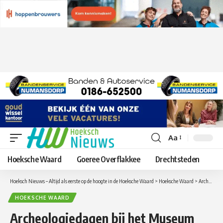
Aa
Lettergrootte
aanpassen
Hoeksche Waard
Goeree Overflakkee
Drechtsteden
Hoeksch Nieuws – Altijd als eerste op de hoogte in de Hoeksche Waard
>
Hoeksche Waard
>
Archeologiedagen bij het Museum Hoeksche Waard
HOEKSCHE WAARD
Archeologiedagen bij het Museum