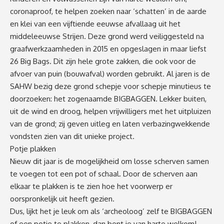
coronaproof, te helpen zoeken naar ‘schatten’ in de aarde
en klei van een vijftiende eeuwse afvallaag uit het
middeleeuwse Strijen. Deze grond werd veiliggesteld na
graafwerkzaamheden in 2015 en opgeslagen in maar liefst
26 Big Bags. Dit zijn hele grote zakken, die ook voor de
afvoer van puin (bouwafval) worden gebruikt. Al jaren is de
SAHW bezig deze grond schepje voor schepje minutieus te
doorzoeken: het zogenaamde BIGBAGGEN. Lekker buiten,
uit de wind en droog, helpen vrijwilligers met het uitpluizen
van de grond; zij geven uitleg en laten verbazingwekkende
vondsten zien van dit unieke project.
Potje plakken
Nieuw dit jaar is de mogelijkheid om losse scherven samen
te voegen tot een pot of schaal. Door de scherven aan
elkaar te plakken is te zien hoe het voorwerp er
oorspronkelijk uit heeft gezien.
Dus, lijkt het je leuk om als ‘archeoloog’ zelf te BIGBAGGEN
of een potje te plakken, dan bent je van harte welkom!