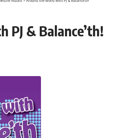
eksche Waard
>
Around the world with PJ & Balance’th!
h PJ & Balance’th!