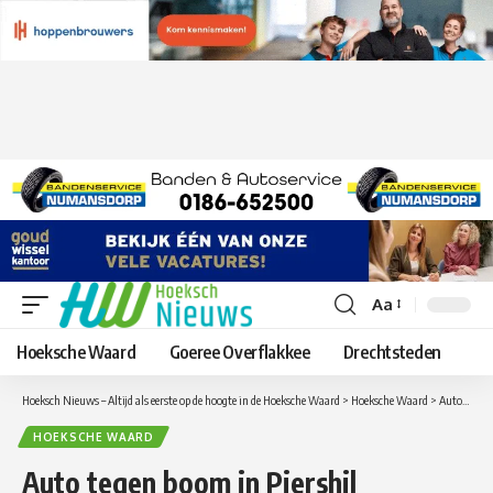
Aa
Lettergrootte
aanpassen
Hoeksche Waard
Goeree Overflakkee
Drechtsteden
Hoeksch Nieuws – Altijd als eerste op de hoogte in de Hoeksche Waard
>
Hoeksche Waard
>
Auto tegen boom in Piershil
HOEKSCHE WAARD
Auto tegen boom in Piershil