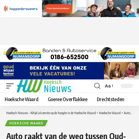
Aa
Lettergrootte
aanpassen
Hoeksche Waard
Goeree Overflakkee
Drechtsteden
Hoeksch Nieuws – Altijd als eerste op de hoogte in de Hoeksche Waard
>
Hoeksche Waard
>
Auto raakt van de weg tussen Oud-Beijerland en Heinenoord
HOEKSCHE WAARD
Auto raakt van de weg tussen Oud-