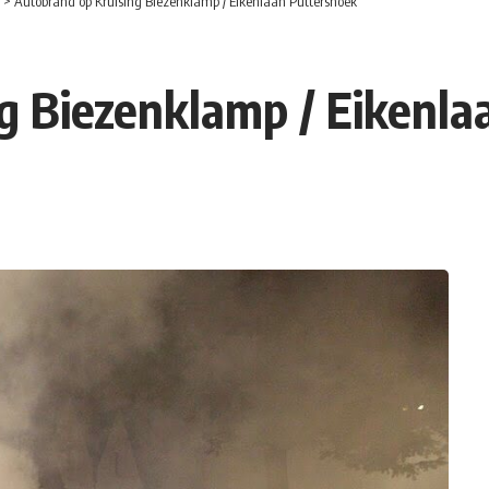
>
Autobrand op Kruising Biezenklamp / Eikenlaan Puttershoek
g Biezenklamp / Eikenla