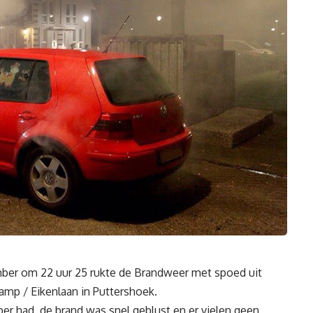
ber om 22 uur 25 rukte de Brandweer met spoed uit
amp / Eikenlaan in Puttershoek.
er had, de brand was snel geblust en er vielen geen