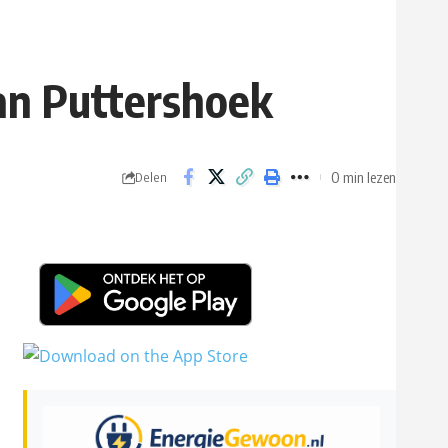
an Puttershoek
0 min lezen
Delen