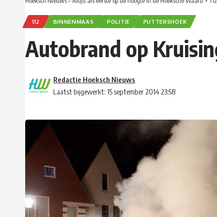
Hoeksch Nieuws – Altijd als eerste op de hoogte in de Hoeksche Waard
>
112
112
BINNENMAAS
POLITIE
PUTTERSHOEK
Autobrand op Kruisin
Redactie Hoeksch Nieuws
Laatst bijgewerkt: 15 september 2014 23:58