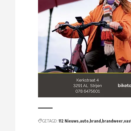
GETAGD:
112 Nieuws
auto
brand
brandweer
vas