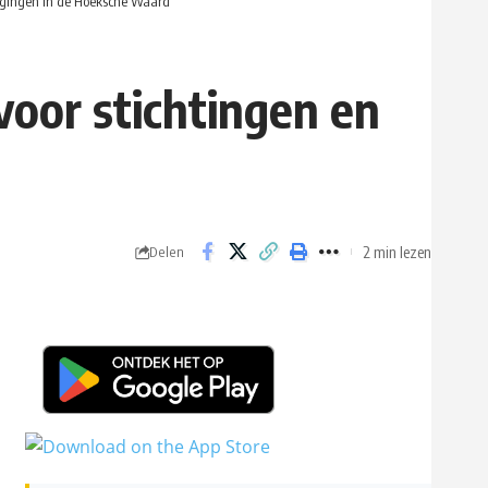
enigingen in de Hoeksche Waard
 voor stichtingen en
2 min lezen
Delen