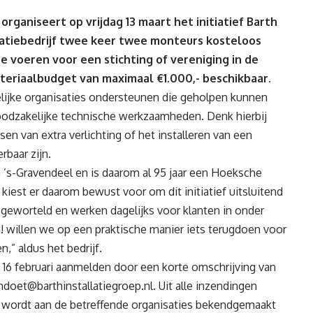
organiseert op vrijdag 13 maart het initiatief Barth
llatiebedrijf twee keer twee monteurs kosteloos
e voeren voor een stichting of vereniging in de
teriaalbudget van maximaal €1.000,- beschikbaar.
elijke organisaties ondersteunen die geholpen kunnen
noodzakelijke technische werkzaamheden. Denk hierbij
sen van extra verlichting of het installeren van een
rbaar zijn.
 in ’s-Gravendeel en is daarom al 95 jaar een Hoeksche
 kiest er daarom bewust voor om dit initiatief uitsluitend
er geworteld en werken dagelijks voor klanten in onder
!
willen we op een praktische manier iets terugdoen voor
” aldus het bedrijf.
 16 februari aanmelden door een korte omschrijving van
hdoet@barthinstallatiegroep.nl
. Uit alle inzendingen
rt wordt aan de betreffende organisaties bekendgemaakt