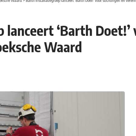
eksche Waard
>
Barth Installatiegroep lanceert ‘Barth Doet!’ voor stichtingen en ver
p lanceert ‘Barth Doet!’
Hoeksche Waard