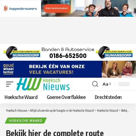
Aa
Lettergrootte
aanpassen
Hoeksche Waard
Goeree Overflakkee
Drechtsteden
Hoeksch Nieuws – Altijd als eerste op de hoogte in de Hoeksche Waard
>
Hoeksche Waard
>
Bekijk hier de complete route inclusief straatnamen en tijden van de Hoeksche Waardse Truckersrit op Koningsdag
HOEKSCHE WAARD
Bekijk hier de complete route