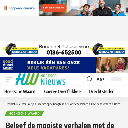
Aa
Lettergrootte
aanpassen
Hoeksche Waard
Goeree Overflakkee
Drechtsteden
Hoeksch Nieuws – Altijd als eerste op de hoogte in de Hoeksche Waard
>
Hoeksche Waard
>
Beleef de mooiste verhalen met de gratis online Bibliotheek-app
HOEKSCHE WAARD
Beleef de mooiste verhalen met de