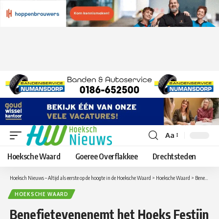
Aa
Lettergrootte
aanpassen
Hoeksche Waard
Goeree Overflakkee
Drechtsteden
Hoeksch Nieuws – Altijd als eerste op de hoogte in de Hoeksche Waard
>
Hoeksche Waard
>
Benefietevenenemt het Hoeks Festijn met Q Music The Party ten bate van de Voedselbank
HOEKSCHE WAARD
Benefietevenenemt het Hoeks Festijn