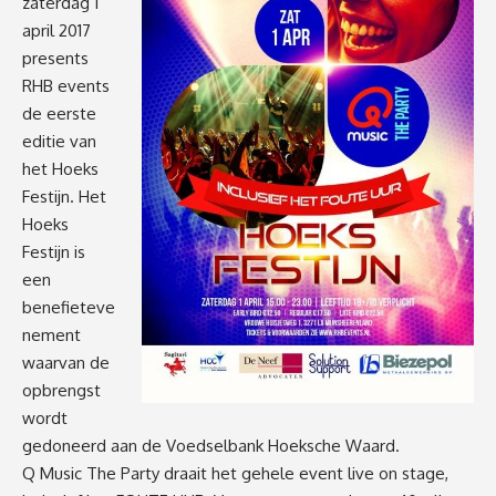
zaterdag 1
april 2017
presents
RHB events
de eerste
editie van
het Hoeks
Festijn. Het
Hoeks
Festijn is
een
benefieteve
nement
waarvan de
opbrengst
wordt
gedoneerd aan de Voedselbank Hoeksche Waard.
Q Music The Party draait het gehele event live on stage,