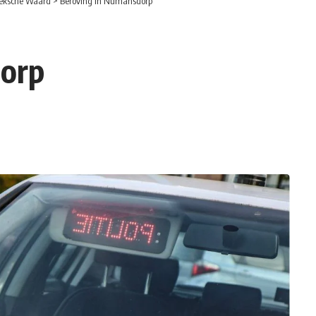
eksche Waard
>
Beroving in Numansdorp
dorp