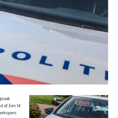
praak
d af.Een 14
verkopers