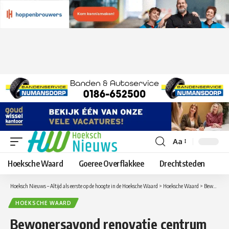
Aa
Lettergrootte
aanpassen
Hoeksche Waard
Goeree Overflakkee
Drechtsteden
Hoeksch Nieuws – Altijd als eerste op de hoogte in de Hoeksche Waard
>
Hoeksche Waard
>
Bewonersavond renovatie centrum Oud-Beijerland: 4 december
HOEKSCHE WAARD
Bewonersavond renovatie centrum