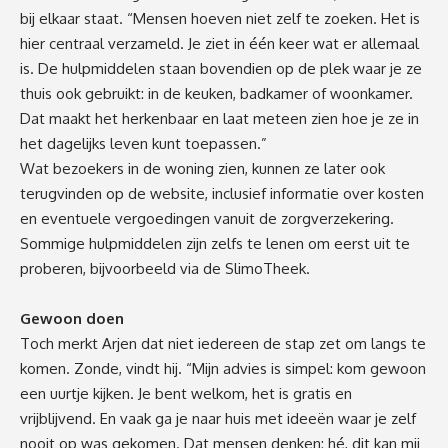
bij elkaar staat. “Mensen hoeven niet zelf te zoeken. Het is
hier centraal verzameld. Je ziet in één keer wat er allemaal
is. De hulpmiddelen staan bovendien op de plek waar je ze
thuis ook gebruikt: in de keuken, badkamer of woonkamer.
Dat maakt het herkenbaar en laat meteen zien hoe je ze in
het dagelijks leven kunt toepassen.”
Wat bezoekers in de woning zien, kunnen ze later ook
terugvinden op
de website
, inclusief informatie over kosten
en eventuele vergoedingen vanuit de zorgverzekering.
Sommige hulpmiddelen zijn zelfs te lenen om eerst uit te
proberen, bijvoorbeeld via de
SlimoTheek
.
Gewoon doen
Toch merkt Arjen dat niet iedereen de stap zet om langs te
komen. Zonde, vindt hij. “Mijn advies is simpel: kom gewoon
een uurtje kijken. Je bent welkom, het is gratis en
vrijblijvend. En vaak ga je naar huis met ideeën waar je zelf
nooit op was gekomen. Dat mensen denken: hé, dit kan mij