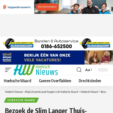
Aa
Lettergrootte
aanpassen
Hoeksche Waard
Goeree Overflakkee
Drechtsteden
Hoeksch Nieuws – Altijd als eerste op de hoogte in de Hoeksche Waard
>
Hoeksche Waard
>
Bezoek de Slim Langer Thuis-woning: tips en inspiratie om langer zelfstandig thuis te wonen
HOEKSCHE WAARD
Bezoek de Slim Langer Thuis-