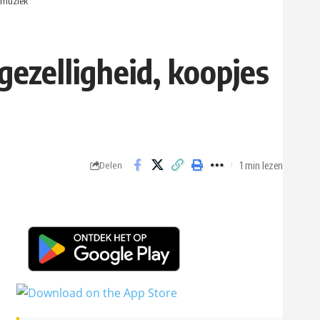
n muziek
gezelligheid, koopjes
1 min lezen
Delen