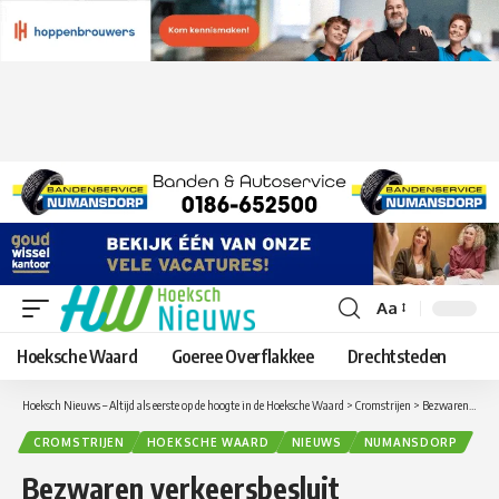
Aa
Lettergrootte
aanpassen
Hoeksche Waard
Goeree Overflakkee
Drechtsteden
Hoeksch Nieuws – Altijd als eerste op de hoogte in de Hoeksche Waard
>
Cromstrijen
>
Bezwaren verkeersbesluit herinrichting centrum Numansdorp ongegrond verklaard
CROMSTRIJEN
HOEKSCHE WAARD
NIEUWS
NUMANSDORP
Bezwaren verkeersbesluit