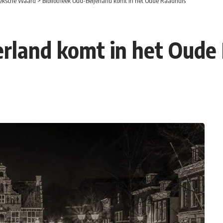
eksche Waard
>
Bibliotheek Oud-Beijerland komt in het Oude Raadhuis
erland komt in het Oude