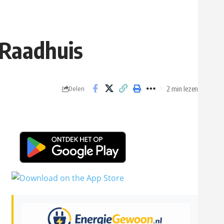
 Raadhuis
2 min lezen
Delen