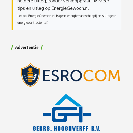
heldere uitleg, zonder verkooppraat.
🔎 Meer
tips en uitleg op EnergieGewoon.nl
Let op: EnergieGewoon.nl is geen energiemaatschappij en sluit geen
energiecontracten af.
Advertentie