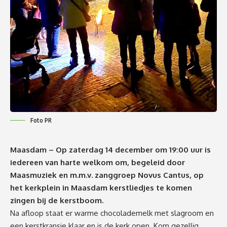
Foto PR
Maasdam – Op
zaterdag 14
december
om 19:00 uur
is
iedereen van harte welkom om
, begeleid door
Maasmuziek
en m.m.v. zanggroep Novus
Cantus
,
op
het kerkplein in Maasdam kerstliedjes te komen
zingen bij de kerstboom
.
Na afloop staat er warme chocolademelk met slagroom en
een kerstkransje klaar
en is de kerk open
. Kom gezellig