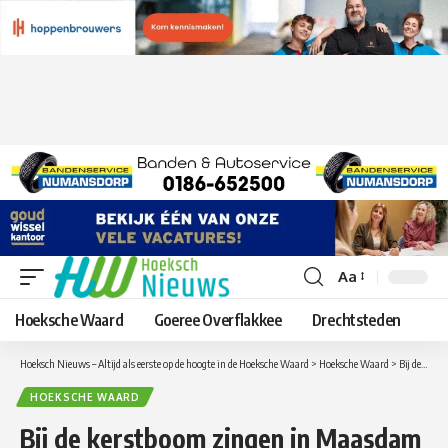
Aa
Lettergrootte
aanpassen
Hoeksche Waard
Goeree Overflakkee
Drechtsteden
Hoeksch Nieuws – Altijd als eerste op de hoogte in de Hoeksche Waard
>
Hoeksche Waard
>
Bij de kerstboom zingen in Maasdam
HOEKSCHE WAARD
Bij de kerstboom zingen in Maasdam