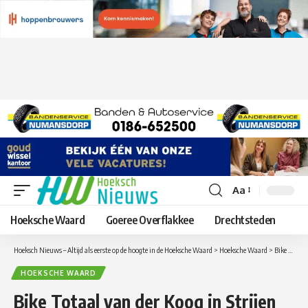
Aa
Lettergrootte
aanpassen
Hoeksche Waard
Goeree Overflakkee
Drechtsteden
Hoeksch Nieuws – Altijd als eerste op de hoogte in de Hoeksche Waard
>
Hoeksche Waard
>
Bike Totaal van der Koog in Strijen geeft scholiere fiets na diefstal
HOEKSCHE WAARD
Bike Totaal van der Koog in Strijen