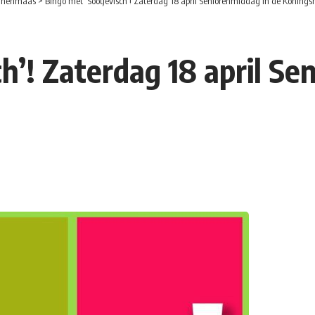
nnenmaas
>
Bingo met ‘Sootjevisch’! Zaterdag 18 april Seniorenmiddag in de Konings
h’! Zaterdag 18 april Se