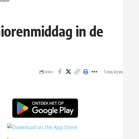
hoeve!
niorenmiddag in de
1 min lezen
Delen