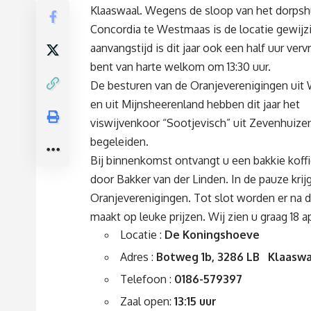
Klaaswaal. Wegens de sloop van het dorpsh
Concordia te Westmaas is de locatie gewijz
aanvangstijd is dit jaar ook een half uur verv
bent van harte welkom om 13:30 uur.
De besturen van de Oranjeverenigingen ui
en uit Mijnsheerenland hebben dit jaar het
viswijvenkoor “Sootjevisch” uit Zevenhuizen
begeleiden.
Bij binnenkomst ontvangt u een bakkie koffi
door Bakker van der Linden. In de pauze kr
Oranjeverenigingen. Tot slot worden er na 
maakt op leuke prijzen. Wij zien u graag 18 ap
Locatie :
De Koningshoeve
Adres :
Botweg 1b, 3286 LB Klaaswa
Telefoon :
0186-579397
Zaal open:
13:15 uur