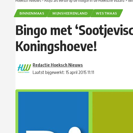
Hoeksch Nieuws – Altijd als eerste op de hoogte in de Hoeksche Waard
>
Bi
BINNENMAAS
MIJNSHEERENLAND
WESTMAAS
Bingo met ‘Sootjevisc
Koningshoeve!
Redactie Hoeksch Nieuws
Laatst bijgewerkt: 15 april 2015 11:11