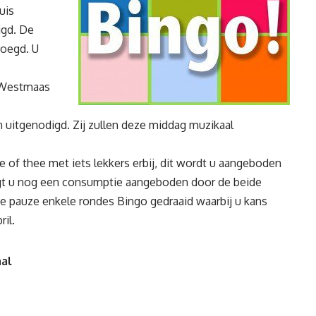
uis
igd. De
roegd. U
t Westmaas
 uitgenodigd. Zij zullen deze middag muzikaal
e of thee met iets lekkers erbij, dit wordt u aangeboden
ijgt u nog een consumptie aangeboden door de beide
de pauze enkele rondes Bingo gedraaid waarbij u kans
ril.
al