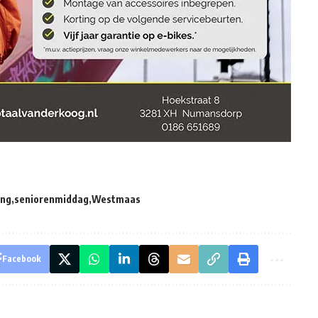
ing
seniorenmiddag
Westmaas
Facebook