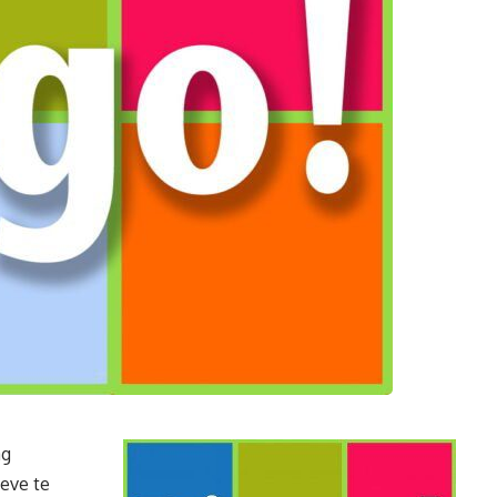
ag
eve te