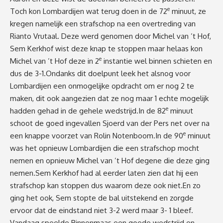
e
Toch kon Lombardijen wat terug doen in de 72
minuut, ze
kregen namelijk een strafschop na een overtreding van
Rianto Vrutaal. Deze werd genomen door Michel van ’t Hof,
Sem Kerkhof wist deze knap te stoppen maar helaas kon
e
Michel van ’t Hof deze in 2
instantie wel binnen schieten en
dus de 3-1.Ondanks dit doelpunt leek het alsnog voor
Lombardijen een onmogelijke opdracht om er nog 2 te
maken, dit ook aangezien dat ze nog maar 1 echte mogelijk
e
hadden gehad in de gehele wedstrijd.In de 82
minuut
schoot de goed ingevallen Sjoerd van der Pers net over na
e
een knappe voorzet van Rolin Notenboom.In de 90
minuut
was het opnieuw Lombardijen die een strafschop mocht
nemen en opnieuw Michel van ’t Hof degene die deze ging
nemen.Sem Kerkhof had al eerder laten zien dat hij een
strafschop kan stoppen dus waarom deze ook niet.En zo
ging het ook, Sem stopte de bal uitstekend en zorgde
ervoor dat de eindstand niet 3-2 werd maar 3- 1 bleef.
Vandaag speelde Binnenmaas een goede wedstrijd en