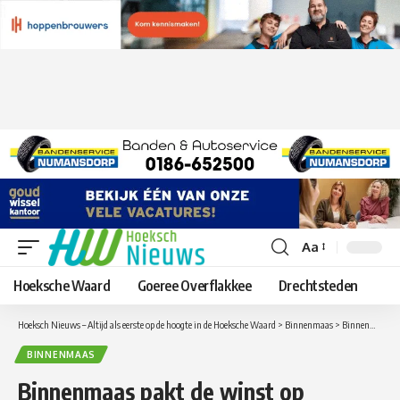
Aa
Lettergrootte
aanpassen
Hoeksche Waard
Goeree Overflakkee
Drechtsteden
Hoeksch Nieuws – Altijd als eerste op de hoogte in de Hoeksche Waard
>
Binnenmaas
>
Binnenmaas pakt de winst op Lombardijen
BINNENMAAS
Binnenmaas pakt de winst op