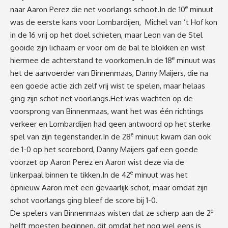
e
naar Aaron Perez die net voorlangs schoot.In de 10
minuut
was de eerste kans voor Lombardijen, Michel van ’t Hof kon
in de 16 vrij op het doel schieten, maar Leon van de Stel
gooide zijn lichaam er voor om de bal te blokken en wist
e
hiermee de achterstand te voorkomen.In de 18
minuut was
het de aanvoerder van Binnenmaas, Danny Maijers, die na
een goede actie zich zelf vrij wist te spelen, maar helaas
ging zijn schot net voorlangs.Het was wachten op de
voorsprong van Binnenmaas, want het was één richtings
verkeer en Lombardijen had geen antwoord op het sterke
e
spel van zijn tegenstander.In de 28
minuut kwam dan ook
de 1-0 op het scorebord, Danny Maijers gaf een goede
voorzet op Aaron Perez en Aaron wist deze via de
e
linkerpaal binnen te tikken.In de 42
minuut was het
opnieuw Aaron met een gevaarlijk schot, maar omdat zijn
schot voorlangs ging bleef de score bij 1-0.
e
De spelers van Binnenmaas wisten dat ze scherp aan de 2
helft moesten beginnen, dit omdat het nog wel eens is