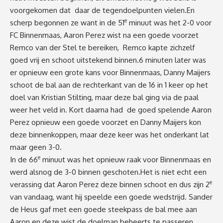
voorgekomen dat daar de tegendoelpunten vielen.En
e
scherp begonnen ze want in de 51
minuut was het 2-0 voor
FC Binnenmaas, Aaron Perez wist na een goede voorzet
Remco van der Stel te bereiken, Remco kapte zichzelf
goed vrij en schoot uitstekend binnen.6 minuten later was
er opnieuw een grote kans voor Binnenmaas, Danny Maijers
schoot de bal aan de rechterkant van de 16 in 1 keer op het
doel van Kristian Stilting, maar deze bal ging via de paal
weer het veld in. Kort daarna had de goed spelende Aaron
Perez opnieuw een goede voorzet en Danny Maijers kon
deze binnenkoppen, maar deze keer was het onderkant lat
maar geen 3-0.
e
In de 66
minuut was het opnieuw raak voor Binnenmaas en
werd alsnog de 3-0 binnen geschoten.Het is niet echt een
e
verassing dat Aaron Perez deze binnen schoot en dus zijn 2
van vandaag, want hij speelde een goede wedstrijd. Sander
de Heus gaf met een goede steekpass de bal mee aan
Aaron en deze wist de doelman beheerts te passeren.