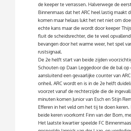
de keeper te verrassen. Halverwege de eerst
Binnenmaas dat het ARC heel lastig maakt do
komen maar helaas lukt het net niet om doel
echte kans maar die wordt door keeper Thijs 
fluit de scheidsrechter, die te veel opvalle
bevangen door het warme weer, het spel van
rustsignaal.
De 2e helft start van beide zijden voorzicht
Schouten op Daan Leggedoor die de bal op e
aansluitend een gevaarlijke counter van AR
onheil. ARC wordt en is in de 2e helft duidel
voorzet vanaf de rechterzijde die de ingevall
minuten komen Junior van Esch en Stijn R
Efferen in het veld om het tij te doen kere
beide keren voorkomt Finn van der Bom, met
Het laatste kwartier speelde FC Binnenmaas 
gespeelde Jannick van der Laan, en verdedige