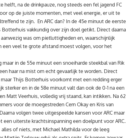
e helft, na de drinkpauze, nog steeds een fel jagend FC
or op de juiste momenten, met veel energie, er uit te
treffend te zijn. En ARC dan? In de 45e minuut de eerste
Botterhuis vakkundig over zijn doel getikt. Direct daarna
nd aanwezig was om pietluttigheden en, waarschijnlijk
 een veel te grote afstand moest volgen, voor het
ig maar in de 55e minuut een snoeiharde steekbal van Rik
en haar na mist om echt gevaarlijk te worden. Direct
C maar Thijs Botterhuis voorkomt met een redding erger
ijk sterker en in de 58e minuut valt dan ook de 0-1 na een
en Matt Veerhuis, volledig vrij staand, kan intikken. Na 62
emmers voor de moegestreden Cem Okay en Kris van
n. Daarna volgen twee uitgespeelde kansen voor ARC maar
 een uiterste krachtsinspanning een doelpunt voor ARC.
alles of niets, met Michael Mathilda voor de leeg
r Martijn Terlouw erbij als extra spits. Er komen zowaar