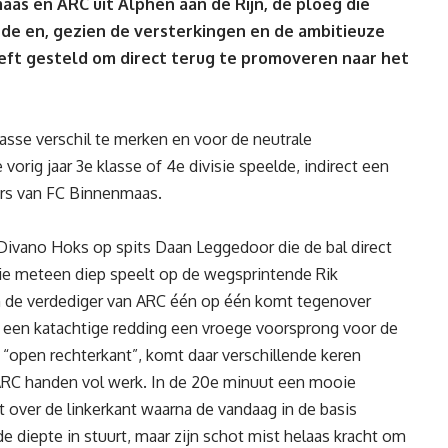
as en ARC uit Alphen aan de Rijn, de ploeg die
erde en, gezien de versterkingen en de ambitieuze
heeft gesteld om direct terug te promoveren naar het
lasse verschil te merken en voor de neutrale
rig jaar 3e klasse of 4e divisie speelde, indirect een
ers van FC Binnenmaas.
 Divano Hoks op spits Daan Leggedoor die de bal direct
die meteen diep speelt op de wegsprintende Rik
 de verdediger van ARC één op één komt tegenover
 een katachtige redding een vroege voorsprong voor de
“open rechterkant”, komt daar verschillende keren
 ARC handen vol werk. In de 20e minuut een mooie
 over de linkerkant waarna de vandaag in de basis
diepte in stuurt, maar zijn schot mist helaas kracht om