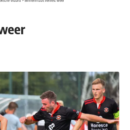
eksche Waard
>
Binnenmaas verliest weer
 weer