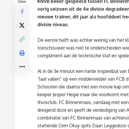
KNVB beker gespeeld tussen FC Binnenma
Delen
vorig seizoen uit de 4e divisie degrade
nieuwe trainer, dit jaar als hoofddoel 
divisie niveau.
De eerste helft was echter weinig van het k
toeschouwer was niet te onderscheiden wie vo
compliment aan de technische staf en spel
Al in de 3e minuut een harde inspeelbal van
“laat vallen” op een middenvelder van FCB 
Schouten die daarna met een mooie kap om
keeper Jesper Hegie maar die voorkomt met
thuisclub. FC Binnenmaas, vandaag met een 
dreigend door en geeft de verdediging van
combinatie van FC Binnenmaas van achteruit
startende Cem Okay spits Daan Leggedoor de 