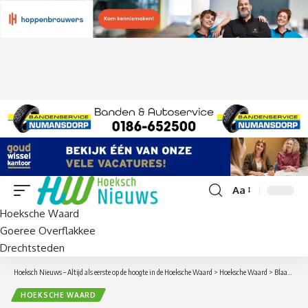
Aa
Lettergrootte
Hoeksche Waard
aanpassen
Goeree Overflakkee
Drechtsteden
Hoeksch Nieuws – Altijd als eerste op de hoogte in de Hoeksche Waard
>
Hoeksche Waard
>
Blaasmuziekmiddag bij Fort Buitensluis: gratis genieten van Alpenklanken in Numansdorp
HOEKSCHE WAARD