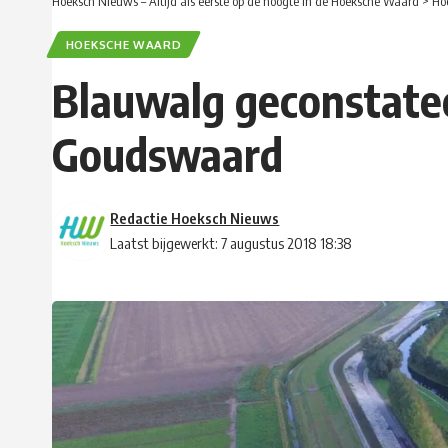
Hoeksch Nieuws – Altijd als eerste op de hoogte in de Hoeksche Waard
>
Ho
HOEKSCHE WAARD
Blauwalg geconstatee
Goudswaard
Redactie Hoeksch Nieuws
Laatst bijgewerkt: 7 augustus 2018 18:38