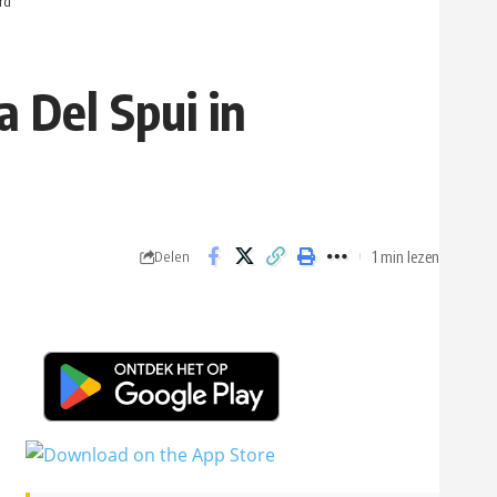
rd
 Del Spui in
1 min lezen
Delen