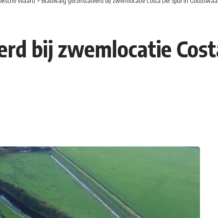
eksche Waard
>
Blauwalg geconstateerd bij zwemlocatie Costa Del Spui in Goudswaa
rd bij zwemlocatie Costa