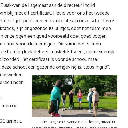
Blaak-van de Lagemaat aan de directeur Ingrid
m blij met dit certificaat. Het is voor ons het tweede
t de afgelopen jaren een vaste plek in onze school en is
aktaties, zijn er gezonde 10-uurtjes, doet het team mee
In onze ogen een goed voorbeeld doet goed volgen.
 fruit voor alle leerlingen. Dit stimuleert samen
r de borging leek het een makkelijk traject, maar eigenlijk
bijzonder! Het certificaat is voor de school, maar
at deze school een gezonde omgeving is, aldus Ingrid”.
 die werken
e leerlingen
h
oemen op
GG aanpak.
Fien, Katja en Savanna van de leerlingenraad in