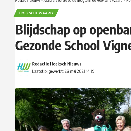
Hoeksch Nieuws – Altijd als eerste op de hoogte in de Hoeksche Waard
>
Ho
HOEKSCHE WAARD
Blijdschap op openbar
Gezonde School Vign
Redactie Hoeksch Nieuws
Laatst bijgewerkt: 28 mei 2021 14:19