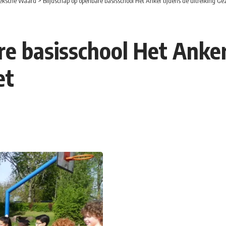
eksche Waard
>
Blijdschap op openbare basisschool Het Anker tijdens de uitreiking G
e basisschool Het Anker 
et