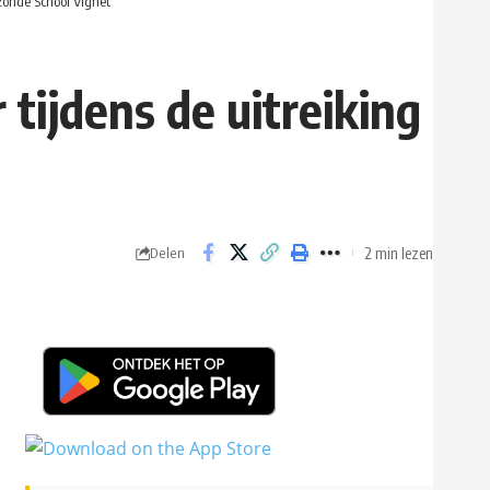
ezonde School Vignet
tijdens de uitreiking
2 min lezen
Delen