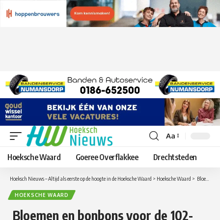
Aa
Lettergrootte
aanpassen
Hoeksche Waard
Goeree Overflakkee
Drechtsteden
Hoeksch Nieuws – Altijd als eerste op de hoogte in de Hoeksche Waard
>
Hoeksche Waard
>
Bloemen en bonbons voor de 102-jarige mevrouw Sawtschenko uit Puttershoek
HOEKSCHE WAARD
Bloemen en bonbons voor de 102-