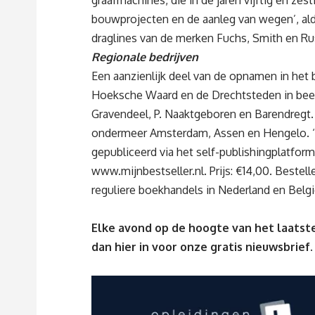
graafmachines, die in de jaren vijftig en zes
bouwprojecten en de aanleg van wegen’, aldus
draglines van de merken Fuchs, Smith en Ru
Regionale bedrijven
Een aanzienlijk deel van de opnamen in het b
Hoeksche Waard en de Drechtsteden in beeld,
Gravendeel, P. Naaktgeboren en Barendregt.
ondermeer Amsterdam, Assen en Hengelo. ‘D
gepubliceerd via het self-publishingplatform
www.mijnbestseller.nl
. Prijs: €14,00. Bestel
reguliere boekhandels in Nederland en Belgi
Elke avond op de hoogte van het laatste
dan
hier
in voor onze gratis nieuwsbrief.