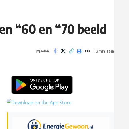
ren “60 en “70 beeld
3 min lezen
Delen