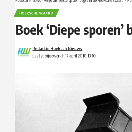
Hoeksch Nieuws – Altijd als eerste op de hoogte in de Hoeksche Waard
>
Ho
HOEKSCHE WAARD
Boek ‘Diepe sporen’ 
Redactie Hoeksch Nieuws
Laatst bijgewerkt: 17 april 2018 13:10