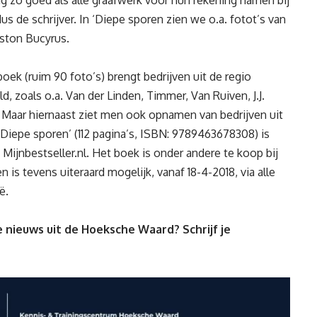
tig zo goed als alle graafwerk voor hun rekening namen bij
 de schrijver. In ‘Diepe sporen zien we o.a. fotot’s van
ston Bucyrus.
oek (ruim 90 foto’s) brengt bedrijven uit de regio
 zoals o.a. Van der Linden, Timmer, Van Ruiven, J.J.
 Maar hiernaast ziet men ook opnamen van bedrijven uit
iepe sporen’ (112 pagina’s, ISBN: 9789463678308) is
 Mijnbestseller.nl. Het boek is onder andere te koop bij
len is tevens uiteraard mogelijk, vanaf 18-4-2018, via alle
ë.
 nieuws uit de Hoeksche Waard? Schrijf je