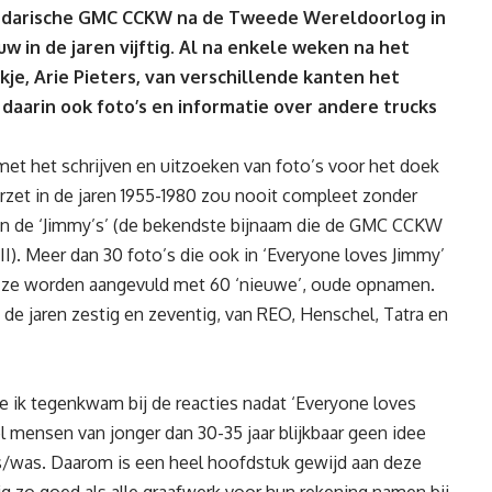
endarische GMC CCKW na de Tweede Wereldoorlog in
 in de jaren vijftig. Al na enkele weken na het
je, Arie Pieters, van verschillende kanten het
aarin ook foto’s en informatie over andere trucks
et het schrijven en uitzoeken van foto’s voor het doek
rzet in de jaren 1955-1980 zou nooit compleet zonder
aan de ‘Jimmy’s’ (de bekendste bijnaam die de GMC CCKW
). Meer dan 30 foto’s die ook in ‘Everyone loves Jimmy’
ar ze worden aangevuld met 60 ‘nieuwe’, oude opnamen.
de jaren zestig en zeventig, van REO, Henschel, Tatra en
e ik tegenkwam bij de reacties nadat ‘Everyone loves
l mensen van jonger dan 30-35 jaar blijkbaar geen idee
is/was. Daarom is een heel hoofdstuk gewijd aan deze