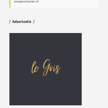
energiecontracten af.
Advertentie