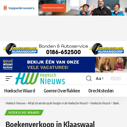
Aa
Lettergrootte
aanpassen
Hoeksche Waard
Goeree Overflakkee
Drechtsteden
Hoeksch Nieuws – Altijd als eerste op de hoogte in de Hoeksche Waard
>
Hoeksche Waard
>
Boekenverkoop in Klaaswaal
HOEKSCHE WAARD
Boekenverkoop in Klaaswaal