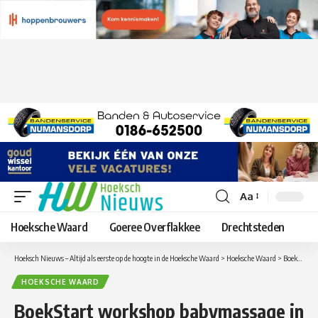
Aa
Lettergrootte
aanpassen
Hoeksche Waard
Goeree Overflakkee
Drechtsteden
Hoeksch Nieuws – Altijd als eerste op de hoogte in de Hoeksche Waard
>
Hoeksche Waard
>
BoekStart workshop babymassage in Numansdorp en Oud-Beijerland
HOEKSCHE WAARD
BoekStart workshop babymassage in