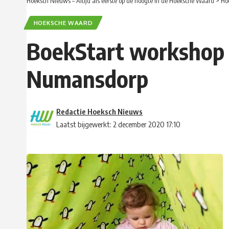
Hoeksch Nieuws – Altijd als eerste op de hoogte in de Hoeksche Waard
>
Ho
HOEKSCHE WAARD
BoekStart workshop m
Numansdorp
Redactie Hoeksch Nieuws
Laatst bijgewerkt: 2 december 2020 17:10