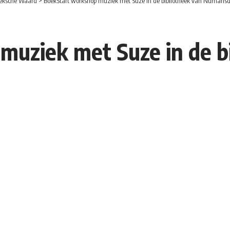
eksche Waard
>
BoekStart workshop muziek met Suze in de bibliotheek van Numansd
uziek met Suze in de b