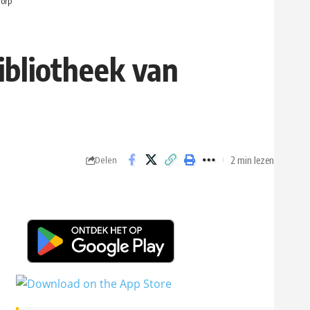
orp
ibliotheek van
2 min lezen
Delen