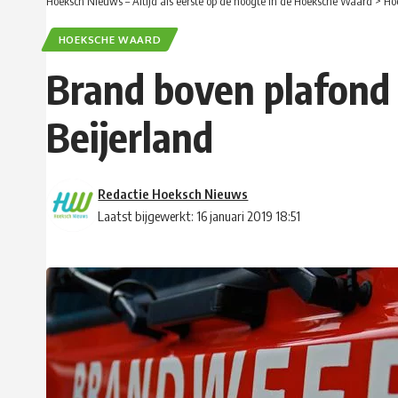
Hoeksch Nieuws – Altijd als eerste op de hoogte in de Hoeksche Waard
>
Ho
HOEKSCHE WAARD
Brand boven plafond 
Beijerland
Redactie Hoeksch Nieuws
Laatst bijgewerkt: 16 januari 2019 18:51