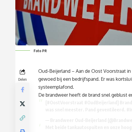
Foto PR
Oud-Beijerland – Aan de Oost Voorstraat in 
gewoed bij een bedrijfspand. Er was kortslui
Delen
systeemplafond.
De brandweer heeft de brand snel geblust e
[
#OostVoorstraat
#OudBeijerland
] Brand
was snel meester. Pand geventileerd.
#I
— Brandweer Oud-Beijerland (@Brandw
Met beide tankautospuiten en onze hoog