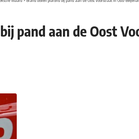
eksche Waard
>
Brand boven plafond bij pand aan de Oost Voorstraat in Oud-Beijerla
bij pand aan de Oost Voo