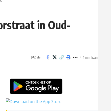
nd
rstraat in Oud-
1 min lezen
Delen