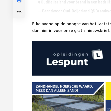
#OudBeijerland
voor brand in een bedrij
— Brandweer Oud-Beijerland (@Brandw
Elke avond op de hoogte van het laatste
dan
hier
in voor onze gratis nieuwsbrief.