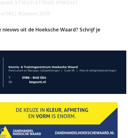
fspand.
#TS5431
#TS5432
#HW5451
eerOBL)
16 januari 2019
 nieuws uit de Hoeksche Waard? Schrijf je