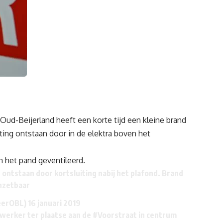
Oud-Beijerland heeft een korte tijd een kleine brand
ting ontstaan door in de elektra boven het
n het pand geventileerd.
 ontstaan door kortsluiting nabij het plafond. Brand
nzetbaar
eerOBL)
16 januari 2019
werker ter plaatse aan de
#Voorstraat
in centrum