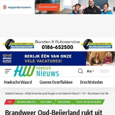
Aa
Lettergrootte
aanpassen
Hoeksche Waard
Goeree Overflakkee
Drechtsteden
Hoeksch Nieuws – Altijd als eerste op de hoogte in de Hoeksche Waard
>
112
>
Brandweer Oud-Beijerland rukt uit voor koolmonoxide-/COvergiftiging
112
BRANDWEER
NIEUWS
ONGEVAL
OUD BEIJERLAND
Brandweer Oud-Beijerland rukt uit