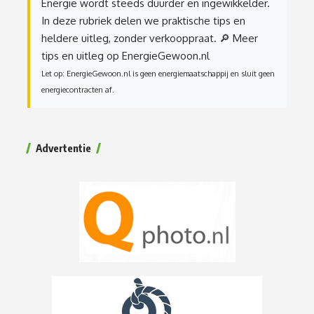
Energie wordt steeds duurder en ingewikkelder.
In deze rubriek delen we praktische tips en
heldere uitleg, zonder verkooppraat.
🔎 Meer
tips en uitleg op EnergieGewoon.nl
Let op: EnergieGewoon.nl is geen energiemaatschappij en sluit geen
energiecontracten af.
Advertentie