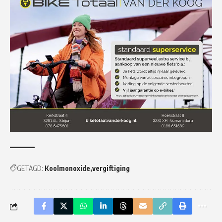
GETAGD:
Koolmonoxide
vergiftiging