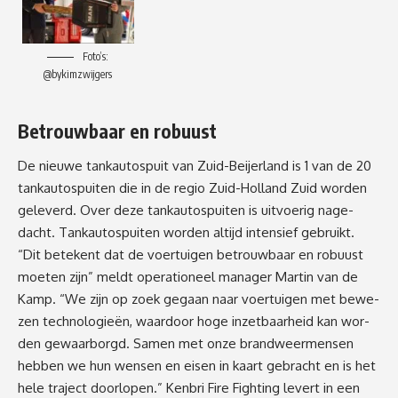
Foto’s:
@bykimzwijgers
Betrouwbaar en robuust
De nieuwe tankautospuit van Zuid-Beijerland is 1 van de 20
tank­au­to­spui­ten die in de regio Zuid-Holland Zuid wor­den
geleverd. Over deze tankautospuiten is uit­voe­rig na­ge­
dacht. Tankautospuiten worden altijd in­ten­sief ge­bruikt.
“Dit be­te­kent dat de voertuigen be­trouw­ba­ar en ro­buus­t
moeten zijn” meldt operationeel manager Martin van de
Kamp. “We zijn op zoek gegaan naar voer­tui­gen met be­we­
zen tech­no­lo­gie­ën, waar­door ho­ge in­zet­baar­heid kan wor­
den ge­waar­borgd. Sa­men met on­ze brand­weer­men­sen
heb­ben we hun wen­sen en ei­sen in kaart ge­bracht en is het
he­le tra­ject door­lo­pen.” Ken­bri Fire Figh­ting levert in een