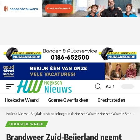
Aa
Lettergrootte
aanpassen
Hoeksche Waard
Goeree Overflakkee
Drechtsteden
Hoeksch Nieuws – Altijd als eerste op de hoogte in de Hoeksche Waard
>
Hoeksche Waard
>
Brandweer Zuid-Beijerland neemt nieuwe brandweerwagen in gebruik
HOEKSCHE WAARD
Brandweer Zuid-Beijerland neemt