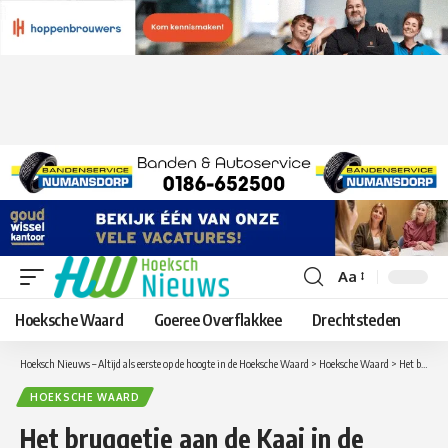
Aa
Lettergrootte
aanpassen
Hoeksche Waard
Goeree Overflakkee
Drechtsteden
Hoeksch Nieuws – Altijd als eerste op de hoogte in de Hoeksche Waard
>
Hoeksche Waard
>
Het bruggetje aan de Kaai in de Haven in Strijen is in onderhoud
HOEKSCHE WAARD
Het bruggetje aan de Kaai in de