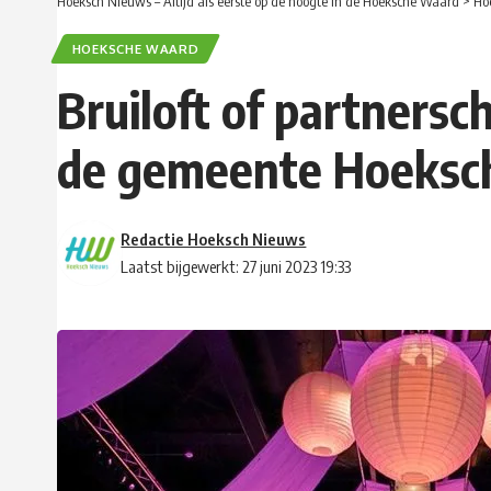
Hoeksch Nieuws – Altijd als eerste op de hoogte in de Hoeksche Waard
>
Ho
HOEKSCHE WAARD
Bruiloft of partnersc
de gemeente Hoeksc
Redactie Hoeksch Nieuws
Laatst bijgewerkt: 27 juni 2023 19:33