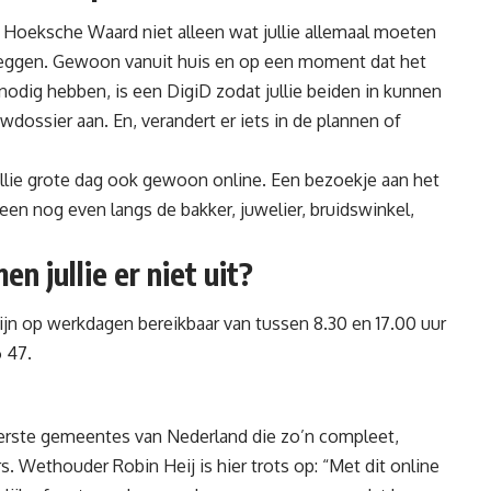
e Hoeksche Waard niet alleen wat jullie allemaal moeten
stleggen. Gewoon vanuit huis en op een moment dat het
e nodig hebben, is een DigiD zodat jullie beiden in kunnen
uwdossier aan. En, verandert er iets in de plannen of
jullie grote dag ook gewoon online. Een bezoekje aan het
een nog even langs de bakker, juwelier, bruidswinkel,
n jullie er niet uit?
zijn op werkdagen bereikbaar van tussen 8.30 en 17.00 uur
6 47
.
rste gemeentes van Nederland die zo’n compleet,
. Wethouder Robin Heij is hier trots op: “Met dit online