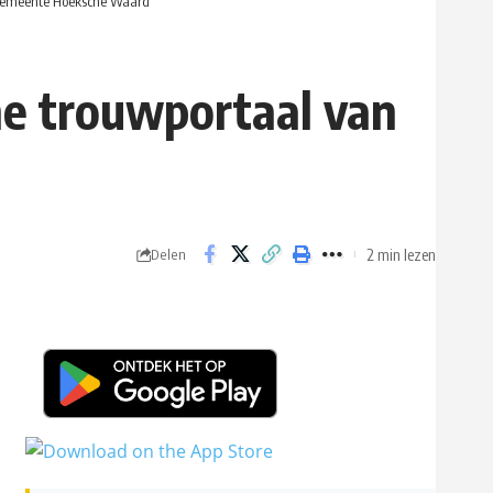
de gemeente Hoeksche Waard
ine trouwportaal van
2 min lezen
Delen