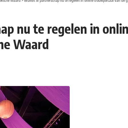
eksche Waard
>
Bruiloft of partnerschap nu te regelen in online trouwportaal van 
hap nu te regelen in onl
he Waard