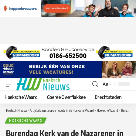
Aa
Lettergrootte
aanpassen
Hoeksche Waard
Goeree Overflakkee
Drechtsteden
Hoeksch Nieuws – Altijd als eerste op de hoogte in de Hoeksche Waard
>
Hoeksche Waard
>
Burendag Kerk van de Nazarener in de Hoeckenisse
HOEKSCHE WAARD
Burendag Kerk van de Nazarener in