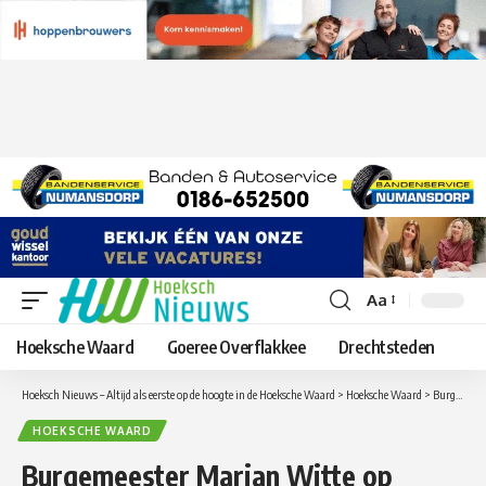
Aa
Lettergrootte
aanpassen
Hoeksche Waard
Goeree Overflakkee
Drechtsteden
Hoeksch Nieuws – Altijd als eerste op de hoogte in de Hoeksche Waard
>
Hoeksche Waard
>
Burgemeester Marian Witte op dorpsbezoek in Mijnsheerenland
HOEKSCHE WAARD
Burgemeester Marian Witte op