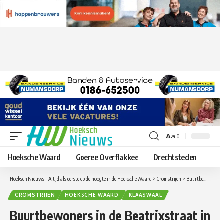
Aa
Lettergrootte
aanpassen
Hoeksche Waard
Goeree Overflakkee
Drechtsteden
Hoeksch Nieuws – Altijd als eerste op de hoogte in de Hoeksche Waard
>
Cromstrijen
>
Buurtbewoners in de Beatrixstraat in Klaaswaal saneren asbest samen met HW Wonen
CROMSTRIJEN
HOEKSCHE WAARD
KLAASWAAL
Buurtbewoners in de Beatrixstraat in