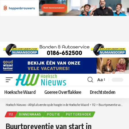
Aa
Lettergrootte
aanpassen
Hoeksche Waard
Goeree Overflakkee
Drechtsteden
Hoeksch Nieuws – Altijd als eerste op de hoogte in de Hoeksche Waard
>
112
>
Buurtpreventie van start in Puttershoek
112
BINNENMAAS
POLITIE
PUTTERSHOEK
Buurtpreventie van start in