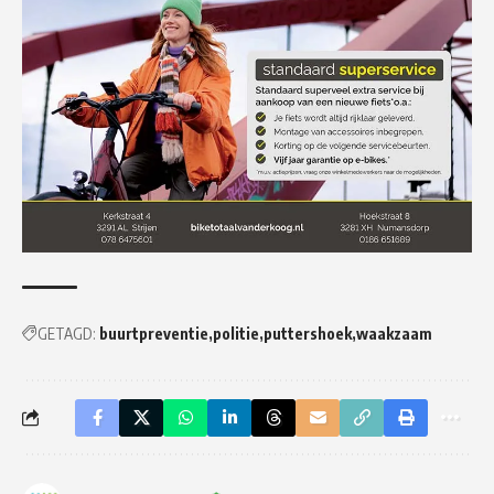
GETAGD:
buurtpreventie
politie
puttershoek
waakzaam