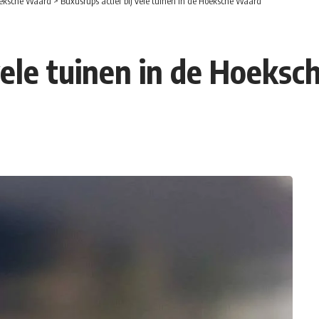
eksche Waard
>
Buxusrups actief bij vele tuinen in de Hoeksche Waard
 vele tuinen in de Hoeks