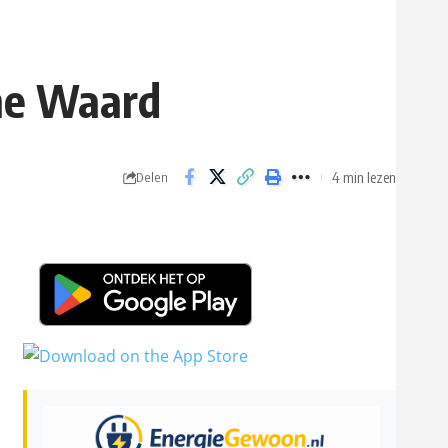
che Waard
4 min lezen
Delen