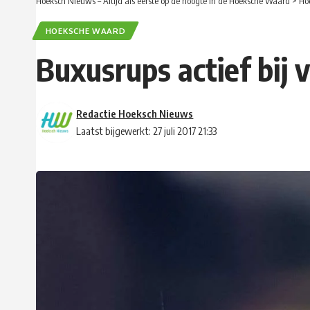
Hoeksch Nieuws – Altijd als eerste op de hoogte in de Hoeksche Waard
>
Ho
HOEKSCHE WAARD
Buxusrups actief bij
Redactie Hoeksch Nieuws
Laatst bijgewerkt: 27 juli 2017 21:33