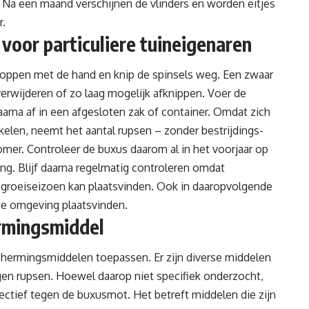
. Na een maand verschijnen de vlinders en worden eitjes
r.
voor particuliere tuineigenaren
poppen met de hand en knip de spinsels weg. Een zwaar
verwijderen of zo laag mogelijk afknippen. Voer de
aarna af in een afgesloten zak of container. Omdat zich
elen, neemt het aantal rupsen – zonder bestrijdings­
omer. Controleer de buxus daarom al in het voorjaar op
ing. Blijf daarna regelmatig controleren omdat
 groeiseizoen kan plaatsvinden. Ook in daaropvolgende
de omgeving plaatsvinden.
rmingsmiddel
ermingsmiddelen toepassen. Er zijn diverse middelen
gen rupsen. Hoewel daarop niet specifiek onderzocht,
ectief tegen de buxusmot. Het betreft middelen die zijn