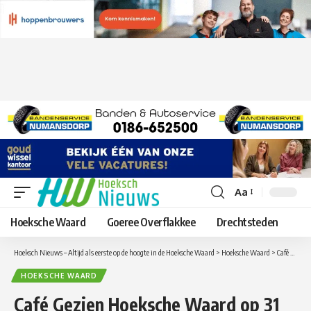
Aa
Lettergrootte
aanpassen
Hoeksche Waard
Goeree Overflakkee
Drechtsteden
Hoeksch Nieuws – Altijd als eerste op de hoogte in de Hoeksche Waard
>
Hoeksche Waard
>
Café Gezien Hoeksche Waard op 31 januari in Mijnsheerenland
HOEKSCHE WAARD
Café Gezien Hoeksche Waard op 31