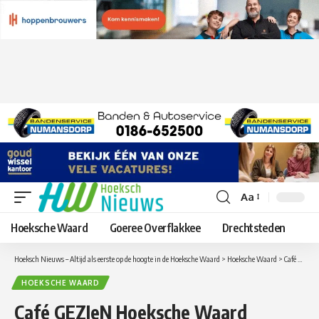
Aa
Lettergrootte
aanpassen
Hoeksche Waard
Goeree Overflakkee
Drechtsteden
Hoeksch Nieuws – Altijd als eerste op de hoogte in de Hoeksche Waard
>
Hoeksche Waard
>
Café GEZIeN Hoeksche Waard organiseert bijeenkomst: “Wie, Wat, Waar… in de Hoeksche Waard.”
HOEKSCHE WAARD
Café GEZIeN Hoeksche Waard